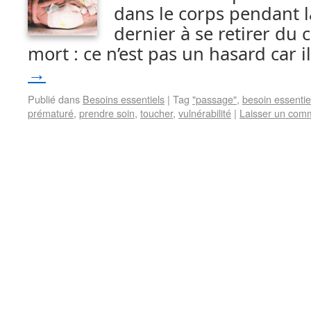
dans le corps pendant la
dernier à se retirer du 
mort : ce n’est pas un hasard car i
→
Publié dans
Besoins essentiels
|
Tag
"passage"
,
besoin essentie
prématuré
,
prendre soin
,
toucher
,
vulnérabilité
|
Laisser un com