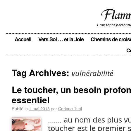
Croissance personnell
Accueil
Vers Soi … et la Joie
Chemins de crois
C
Tag Archives:
vulnérabilité
Le toucher, un besoin prof
essentiel
Publié le
1 mai 2013
par
Corinne Tual
……. au nom des plus vu
toucher est le premier s