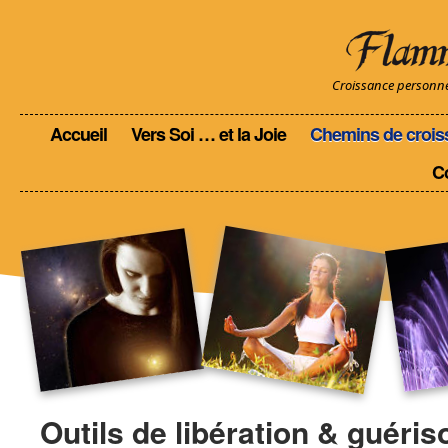
Croissance personnell
Accueil
Vers Soi … et la Joie
Chemins de crois
C
Outils de libération & guéris