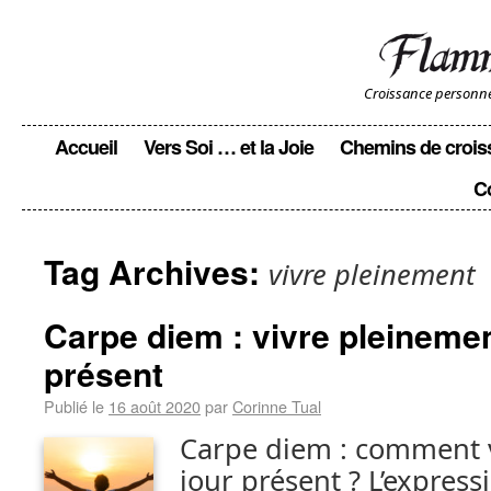
Croissance personnell
Accueil
Vers Soi … et la Joie
Chemins de crois
C
Tag Archives:
vivre pleinement
Carpe diem : vivre pleinemen
présent
Publié le
16 août 2020
par
Corinne Tual
Carpe diem : comment v
jour présent ? L’expres