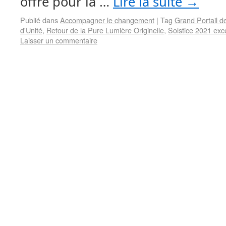
offre pour la …
Lire la suite
→
Publié dans
Accompagner le changement
|
Tag
Grand Portail 
d'Unité
,
Retour de la Pure Lumière Originelle
,
Solstice 2021 exc
Laisser un commentaire