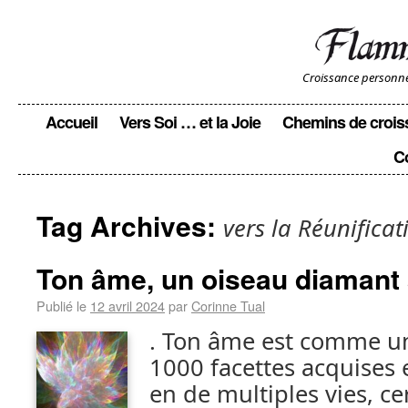
Croissance personnell
Accueil
Vers Soi … et la Joie
Chemins de crois
C
Tag Archives:
vers la Réunificat
Ton âme, un oiseau diamant à
Publié le
12 avril 2024
par
Corinne Tual
. Ton âme est comme u
1000 facettes acquises
en de multiples vies, c