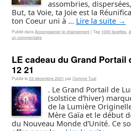
assombries, dispersées
But, ta Voie, ta Joie est la Réunifi
ton Coeur uni à …
Lire la suite
→
Publié dans
Accompagner le changement
|
Tag
1000 facettes
,
un commentaire
LE cadeau du Grand Portail 
12 21
Publié le
23 décembre 2021
par
Corinne Tual
. Le Grand Portail de L
(solstice d’hiver) marque
de la Lumière Originelle
Mère Gaïa et le début d
du Nouveau Monde d’Unité. Ce sol