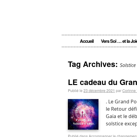
Accueil
Vers Soi … et la Joi
Tag Archives:
Solstic
LE cadeau du Grand
Publié le
23 décembre 2021
par
Corinne 
. Le Grand Po
le Retour déf
Gaïa et le dé
solstice exce
Publié dans
Accompagner le changemen