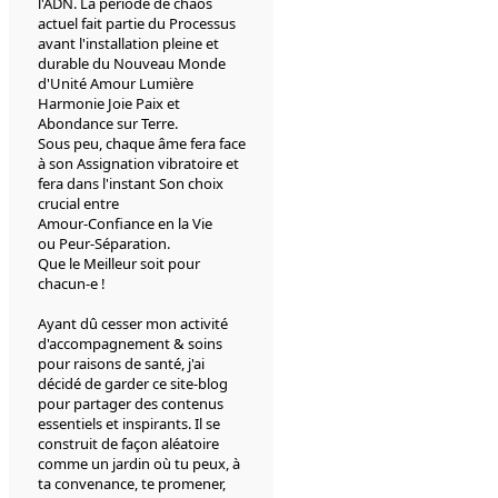
l'ADN. La période de chaos
actuel fait partie du Processus
avant l'installation pleine et
durable du Nouveau Monde
d'Unité Amour Lumière
Harmonie Joie Paix et
Abondance sur Terre.
Sous peu, chaque âme fera face
à son Assignation vibratoire et
fera dans l'instant Son choix
crucial entre
Amour-Confiance en la Vie
ou Peur-Séparation.
Que le Meilleur soit pour
chacun-e !
Ayant dû cesser mon activité
d'accompagnement & soins
pour raisons de santé, j'ai
décidé de garder ce site-blog
pour partager des contenus
essentiels et inspirants. Il se
construit de façon aléatoire
comme un jardin où tu peux, à
ta convenance, te promener,