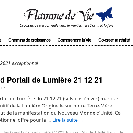
Croissance personnelle vers le meilleur de Soi … et la Joie
e
Chemins de croissance
Comprendre la Vie
Co-créer ta réalité
e 2021 exceptionnel
 Portail de Lumière 21 12 21
Tual
rtail de Lumière du 21 12 21 (solstice d’hiver) marque
initif de la Lumière Originelle sur notre Terre-Mère
but de la manifestation du Nouveau Monde d’Unité. Ce
ptionnel offre pour la …
Lire la suite
→
t
|
Tag
Grand Portail de Lumière 211221
,
Nouveau Monde d'Unité
,
Retour de