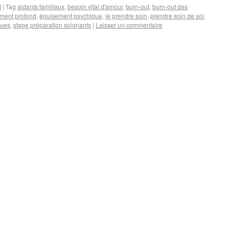
t
|
Tag
aidants familiaux
,
besoin vital d'amour
,
burn-out
,
burn-out des
ment profond
,
épuisement psychique
,
le prendre soin
,
prendre soin de soi
,
ques
,
stage préparation soignants
|
Laisser un commentaire