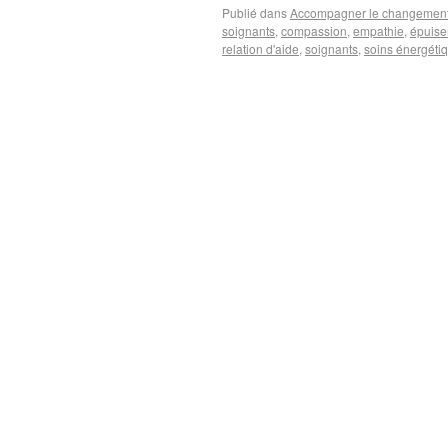
Publié dans
Accompagner le changemen
soignants
,
compassion
,
empathie
,
épuise
relation d'aide
,
soignants
,
soins énergéti