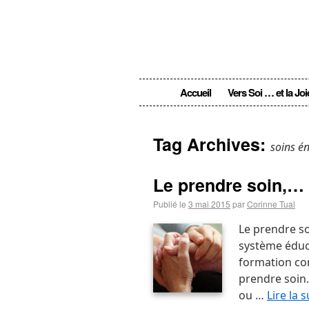
Accueil
Vers Soi … et la Joi
Tag Archives:
soins é
Le prendre soin,… 
Publié le
3 mai 2015
par
Corinne Tual
Le prendre so
système éducat
formation con
prendre soin.
ou …
Lire la 