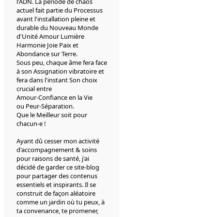
l'ADN. La période de chaos
actuel fait partie du Processus
avant l'installation pleine et
durable du Nouveau Monde
d'Unité Amour Lumière
Harmonie Joie Paix et
Abondance sur Terre.
Sous peu, chaque âme fera face
à son Assignation vibratoire et
fera dans l'instant Son choix
crucial entre
Amour-Confiance en la Vie
ou Peur-Séparation.
Que le Meilleur soit pour
chacun-e !
Ayant dû cesser mon activité
d'accompagnement & soins
pour raisons de santé, j'ai
décidé de garder ce site-blog
pour partager des contenus
essentiels et inspirants. Il se
construit de façon aléatoire
comme un jardin où tu peux, à
ta convenance, te promener,