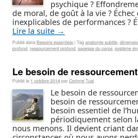
psychique ? Effondremen
de moral, de goût à la vie ? Échec
inexplicables de performances ? 
Lire la suite
→
Publié dans
Besoins essentiels
|
Tag
anatomie subtile
,
dimensio
profond
,
ressourcement profond
,
sagesse du corps
,
système én
Le besoin de ressourcement
Publié le
1 octobre 2014
par
Corinne Tual
Le besoin de ressource
besoin de ressourcemen
besoin essentiel de l’hu
périodiquement selon la
nous menons. Il devient criant da
circonstances où nous avons perdu