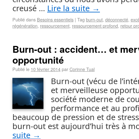
creusé …
Lire la suite
→
Publié dans
Besoins essentiels
|
Tag
burn-out
,
déconnecté
,
exc
régénération
,
ressourcement
,
ressourcement profond
,
retour pr
Burn-out : accident… et mer
opportunité
Publié le
10 février 2014
par
Corinne Tual
Burn-out (vécu de l’inté
et merveilleuse opport
société moderne de cou
performance et au prof
beaucoup de pression et de stress
burn-out est aujourd’hui très à m
suite
→