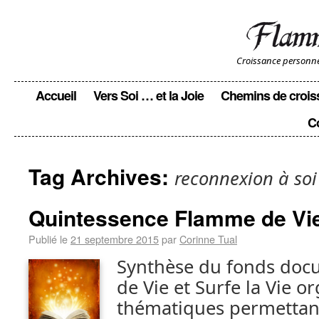
Croissance personnell
Accueil
Vers Soi … et la Joie
Chemins de crois
C
Tag Archives:
reconnexion à soi
Quintessence Flamme de Vi
Publié le
21 septembre 2015
par
Corinne Tual
Synthèse du fonds doc
de Vie et Surfe la Vie o
thématiques permettant 