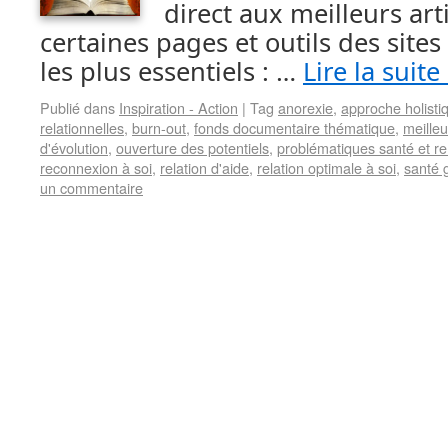
direct aux meilleurs arti
certaines pages et outils des sites
les plus essentiels : …
Lire la suite
Publié dans
Inspiration - Action
|
Tag
anorexie
,
approche holisti
relationnelles
,
burn-out
,
fonds documentaire thématique
,
meilleu
d'évolution
,
ouverture des potentiels
,
problématiques santé et 
reconnexion à soi
,
relation d'aide
,
relation optimale à soi
,
santé 
un commentaire