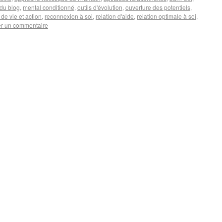
 du blog
,
mental conditionné
,
outils d'évolution
,
ouverture des potentiels
,
 de vie et action
,
reconnexion à soi
,
relation d'aide
,
relation optimale à soi
,
er un commentaire