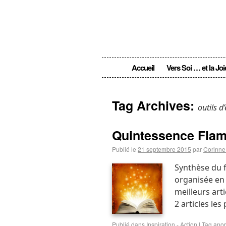
Accueil
Vers Soi … et la Joi
Tag Archives:
outils d
Quintessence Flam
Publié le
21 septembre 2015
par
Corinne
Synthèse du 
organisée en 
meilleurs arti
2 articles les
Publié dans
Inspiration - Action
|
Tag
anor