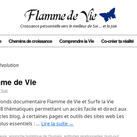
Croissance personnelle vers le meilleur de Soi … et la Joie
e
Chemins de croissance
Comprendre la Vie
Co-créer ta réalité
’évolution
me de Vie
 Tual
fonds documentaire Flamme de Vie et Surfe la Vie
8 thématiques permettant un accès facile et direct aux
cles blog, à certaines pages et outils des sites web Les
 plus essentiels : …
Lire la suite
→
exie
,
approche holistique de l'humain
,
aptitudes relationnelles
,
burn-out
,