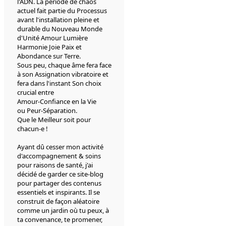
l'ADN. La période de chaos
actuel fait partie du Processus
avant l'installation pleine et
durable du Nouveau Monde
d'Unité Amour Lumière
Harmonie Joie Paix et
Abondance sur Terre.
Sous peu, chaque âme fera face
à son Assignation vibratoire et
fera dans l'instant Son choix
crucial entre
Amour-Confiance en la Vie
ou Peur-Séparation.
Que le Meilleur soit pour
chacun-e !
Ayant dû cesser mon activité
d'accompagnement & soins
pour raisons de santé, j'ai
décidé de garder ce site-blog
pour partager des contenus
essentiels et inspirants. Il se
construit de façon aléatoire
comme un jardin où tu peux, à
ta convenance, te promener,