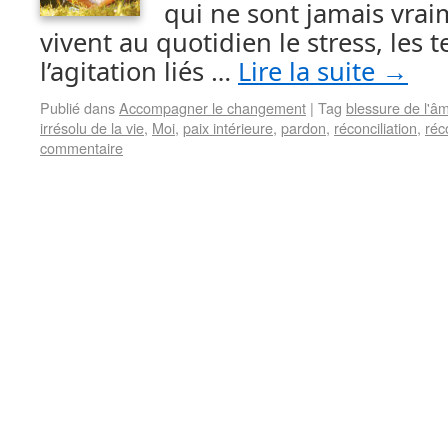
qui ne sont jamais vraim
vivent au quotidien le stress, les t
l’agitation liés …
Lire la suite
→
Publié dans
Accompagner le changement
|
Tag
blessure de l'â
irrésolu de la vie
,
Moi
,
paix intérieure
,
pardon
,
réconciliation
,
réc
commentaire