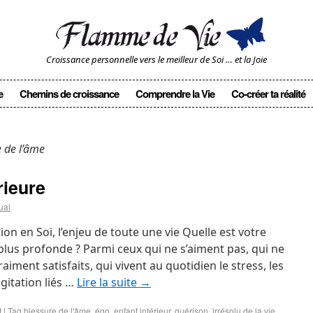
Croissance personnelle vers le meilleur de Soi … et la Joie
e
Chemins de croissance
Comprendre la Vie
Co-créer ta réalité
e de l’âme
rieure
ual
ion en Soi, l’enjeu de toute une vie Quelle est votre
 plus profonde ? Parmi ceux qui ne s’aiment pas, qui ne
aiment satisfaits, qui vivent au quotidien le stress, les
agitation liés …
Lire la suite
→
t
|
Tag
blessure de l'âme
,
égo
,
enfant intérieur
,
guérison
,
irrésolu de la vie
,