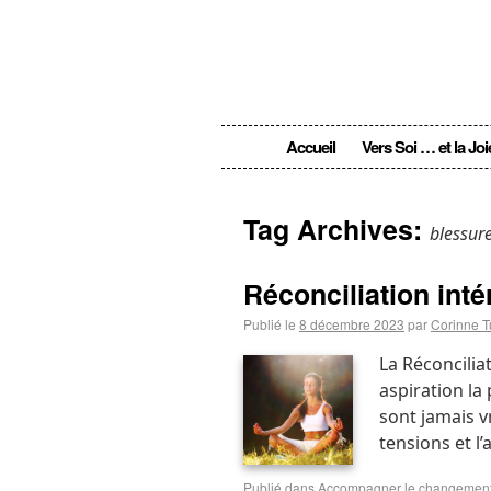
Accueil
Vers Soi … et la Joi
Tag Archives:
blessur
Réconciliation inté
Publié le
8 décembre 2023
par
Corinne T
La Réconciliat
aspiration la
sont jamais vr
tensions et l’
Publié dans
Accompagner le changemen