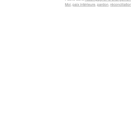
Moi
,
paix intérieure
,
pardon
,
réconciliatio