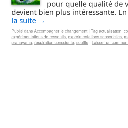
pour quelle qualité de v
devient bien plus intéressante. En
la suite
→
Publié dans
Accompagner le changement
|
Tag
actualisation
,
co
expérimentations de ressentis
,
expérimentations sensorielles
,
me
pranayama
,
respiration consciente
,
souffle
|
Laisser un comment