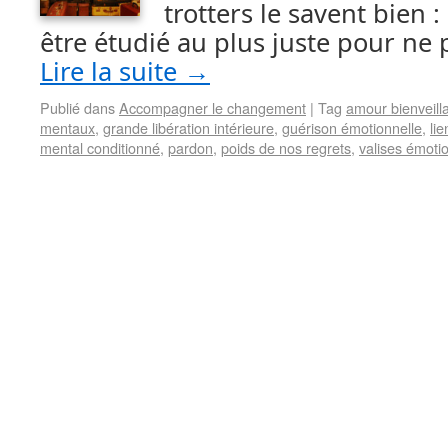
trotters le savent bien :
être étudié au plus juste pour ne 
Lire la suite
→
Publié dans
Accompagner le changement
|
Tag
amour bienveill
mentaux
,
grande libération intérieure
,
guérison émotionnelle
,
li
mental conditionné
,
pardon
,
poids de nos regrets
,
valises émoti