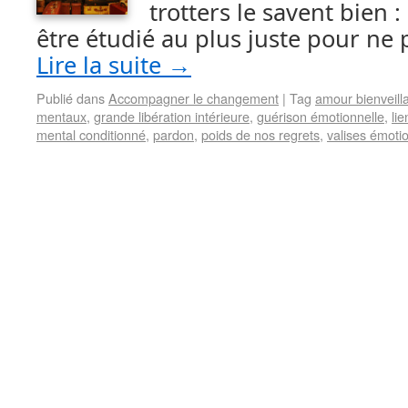
trotters le savent bien :
être étudié au plus juste pour ne 
Lire la suite
→
Publié dans
Accompagner le changement
|
Tag
amour bienveill
mentaux
,
grande libération intérieure
,
guérison émotionnelle
,
li
mental conditionné
,
pardon
,
poids de nos regrets
,
valises émoti