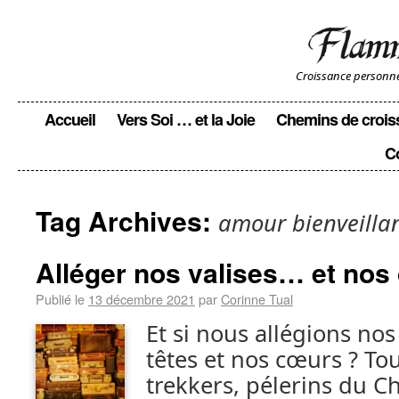
Croissance personnell
Accueil
Vers Soi … et la Joie
Chemins de crois
C
Tag Archives:
amour bienveilla
Alléger nos valises… et nos
Publié le
13 décembre 2021
par
Corinne Tual
Et si nous allégions nos
têtes et nos cœurs ? To
trekkers, pélerins du C