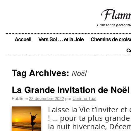
Croissance personnell
Accueil
Vers Soi … et la Joie
Chemins de crois
C
Tag Archives:
Noël
La Grande Invitation de Noël
Publié le
23 décembre 2022
par
Corinne Tual
Laisse la Vie t’inviter et
! … pour ta plus grande
la nuit hivernale, Déce