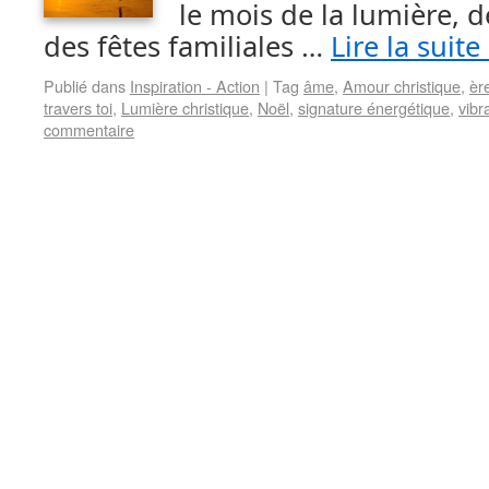
le mois de la lumière, de
des fêtes familiales …
Lire la suite
Publié dans
Inspiration - Action
|
Tag
âme
,
Amour christique
,
èr
travers toi
,
Lumière christique
,
Noël
,
signature énergétique
,
vibr
commentaire