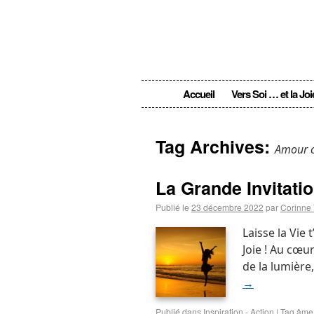
Accueil
Vers Soi … et la Joi
Tag Archives:
Amour c
La Grande Invitati
Publié le
23 décembre 2022
par
Corinne 
Laisse la Vie 
Joie ! Au cœu
de la lumière,
→
Publié dans
Inspiration - Action
|
Tag
âme