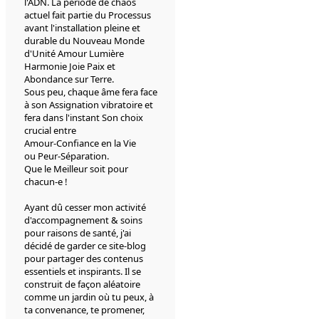
l'ADN. La période de chaos
actuel fait partie du Processus
avant l'installation pleine et
durable du Nouveau Monde
d'Unité Amour Lumière
Harmonie Joie Paix et
Abondance sur Terre.
Sous peu, chaque âme fera face
à son Assignation vibratoire et
fera dans l'instant Son choix
crucial entre
Amour-Confiance en la Vie
ou Peur-Séparation.
Que le Meilleur soit pour
chacun-e !
Ayant dû cesser mon activité
d'accompagnement & soins
pour raisons de santé, j'ai
décidé de garder ce site-blog
pour partager des contenus
essentiels et inspirants. Il se
construit de façon aléatoire
comme un jardin où tu peux, à
ta convenance, te promener,