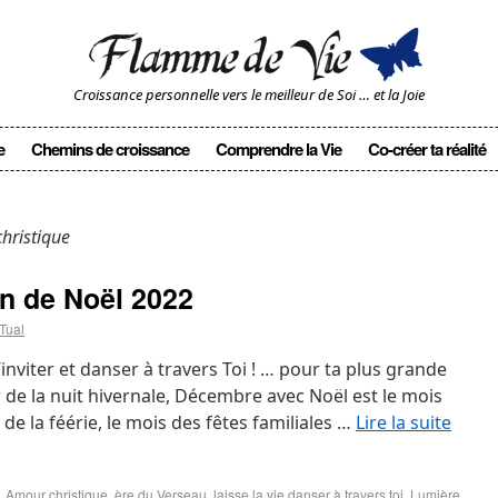
Croissance personnelle vers le meilleur de Soi … et la Joie
e
Chemins de croissance
Comprendre la Vie
Co-créer ta réalité
hristique
on de Noël 2022
Tual
t’inviter et danser à travers Toi ! … pour ta plus grande
r de la nuit hivernale, Décembre avec Noël est le mois
 de la féérie, le mois des fêtes familiales …
Lire la suite
,
Amour christique
,
ère du Verseau
,
laisse la vie danser à travers toi
,
Lumière