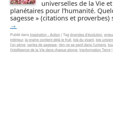
universelles de la Vie e
planétaires pour l’humanité. Quel
sagesse » (citations et proverbes)
→
Publié dans
Inspiration - Action
|
Tag
énergies d'évolution
,
enjeu
intérieur
,
la graine contient déjà le fruit
,
lois du vivant
,
lois univer
l'on sème
,
perles de sagesse
,
rien ne se perd dans l'univers
,
tou
l'intelligence de la Vie dans chaque atome
,
tranformation Terre
|