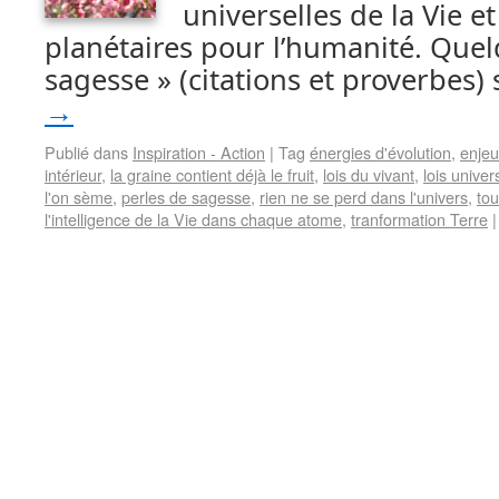
universelles de la Vie e
planétaires pour l’humanité. Quel
sagesse » (citations et proverbes)
→
Publié dans
Inspiration - Action
|
Tag
énergies d'évolution
,
enjeu
intérieur
,
la graine contient déjà le fruit
,
lois du vivant
,
lois univer
l'on sème
,
perles de sagesse
,
rien ne se perd dans l'univers
,
tou
l'intelligence de la Vie dans chaque atome
,
tranformation Terre
|