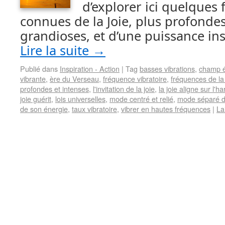
d’explorer ici quelques
connues de la Joie, plus profondes
grandioses, et d’une puissance i
Lire la suite
→
Publié dans
Inspiration - Action
|
Tag
basses vibrations
,
champ é
vibrante
,
ère du Verseau
,
fréquence vibratoire
,
fréquences de la 
profondes et intenses
,
l'invitation de la joie
,
la joie aligne sur l'h
joie guérit
,
lois universelles
,
mode centré et relié
,
mode séparé d
de son énergie
,
taux vibratoire
,
vibrer en hautes fréquences
|
La