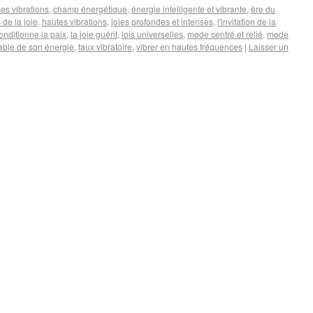
es vibrations
,
champ énergétique
,
énergie intelligente et vibrante
,
ère du
de la joie
,
hautes vibrations
,
joies profondes et intenses
,
l'invitation de la
conditionne la paix
,
la joie guérit
,
lois universelles
,
mode centré et relié
,
mode
able de son énergie
,
taux vibratoire
,
vibrer en hautes fréquences
|
Laisser un