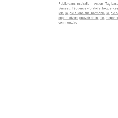
Publié dans
Inspiration - Action
|
Tag
bass
Verseau
,
fréquence vibratoire
,
fréquences 
joie
,
la joie aligne sur l'harmonie
,
la joie 
séparé divisé
,
pouvoir de la joie
,
respons
commentaire