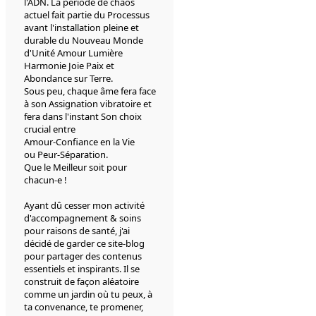
l'ADN. La période de chaos
actuel fait partie du Processus
avant l'installation pleine et
durable du Nouveau Monde
d'Unité Amour Lumière
Harmonie Joie Paix et
Abondance sur Terre.
Sous peu, chaque âme fera face
à son Assignation vibratoire et
fera dans l'instant Son choix
crucial entre
Amour-Confiance en la Vie
ou Peur-Séparation.
Que le Meilleur soit pour
chacun-e !
Ayant dû cesser mon activité
d'accompagnement & soins
pour raisons de santé, j'ai
décidé de garder ce site-blog
pour partager des contenus
essentiels et inspirants. Il se
construit de façon aléatoire
comme un jardin où tu peux, à
ta convenance, te promener,