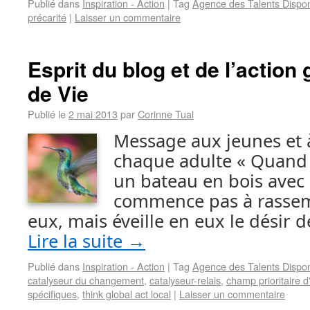
Publié dans
Inspiration - Action
|
Tag
Agence des Talents Dispon
précarité
|
Laisser un commentaire
Esprit du blog et de l’actio
de Vie
Publié le
2 mai 2013
par
Corinne Tual
Message aux jeunes et à
chaque adulte « Quand 
un bateau en bois avec 
commence pas à rassem
eux, mais éveille en eux le désir d
Lire la suite
→
Publié dans
Inspiration - Action
|
Tag
Agence des Talents Dispon
catalyseur du changement
,
catalyseur-relais
,
champ prioritaire d
spécifiques
,
think global act local
|
Laisser un commentaire