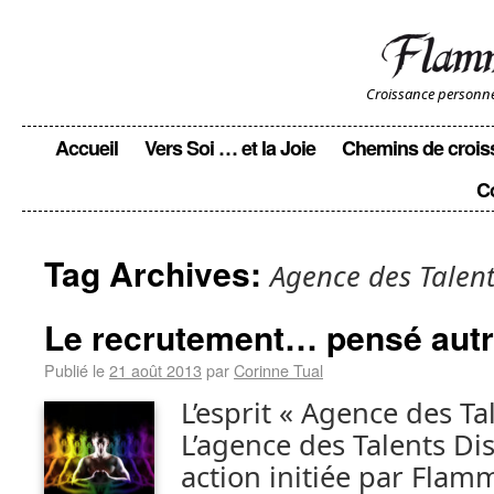
Croissance personnell
Accueil
Vers Soi … et la Joie
Chemins de crois
C
Tag Archives:
Agence des Talent
Le recrutement… pensé aut
Publié le
21 août 2013
par
Corinne Tual
L’esprit « Agence des Ta
L’agence des Talents Di
action initiée par Flam