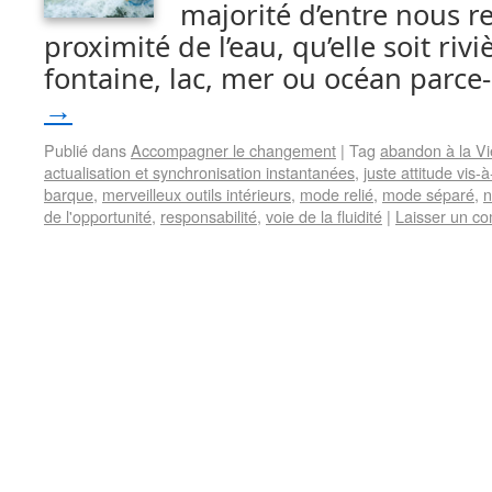
majorité d’entre nous r
proximité de l’eau, qu’elle soit rivi
fontaine, lac, mer ou océan parc
→
Publié dans
Accompagner le changement
|
Tag
abandon à la Vi
actualisation et synchronisation instantanées
,
juste attitude vis-à
barque
,
merveilleux outils intérieurs
,
mode relié
,
mode séparé
,
n
de l'opportunité
,
responsabilité
,
voie de la fluidité
|
Laisser un c