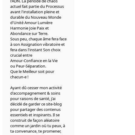
l'ADN. La période de chaos
actuel fait partie du Processus
avant l'installation pleine et
durable du Nouveau Monde
d'Unité Amour Lumière
Harmonie Joie Paix et
Abondance sur Terre.
Sous peu, chaque âme fera face
à son Assignation vibratoire et
fera dans l'instant Son choix
crucial entre
Amour-Confiance en la Vie
ou Peur-Séparation.
Que le Meilleur soit pour
chacun-e !
Ayant dû cesser mon activité
d'accompagnement & soins
pour raisons de santé, j'ai
décidé de garder ce site-blog
pour partager des contenus
essentiels et inspirants. Il se
construit de façon aléatoire
comme un jardin où tu peux, à
ta convenance, te promener,