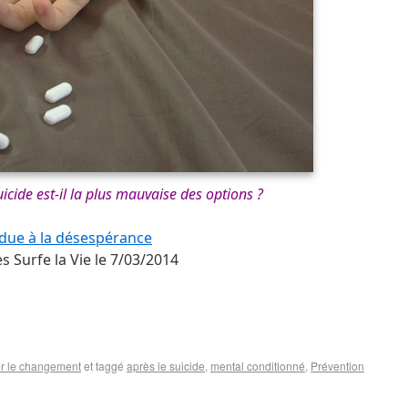
icide est-il la plus mauvaise des options ?
due à la désespérance
es Surfe la Vie le 7/03/2014
 le changement
et taggé
après le suicide
,
mental conditionné
,
Prévention