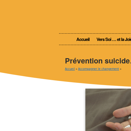
Accueil
Vers Soi … et la Joi
Prévention suicid
Accueil
»
Accompagner le changement
»