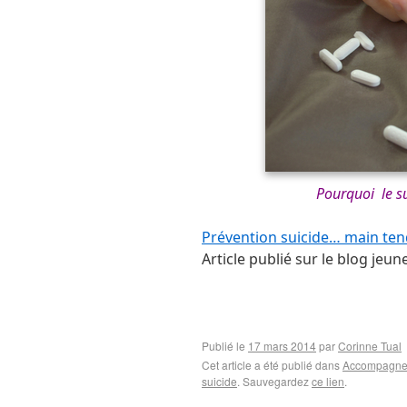
Pourquoi le su
Prévention suicide… main ten
Article publié sur le blog jeun
Publié le
17 mars 2014
par
Corinne Tual
Cet article a été publié dans
Accompagner
suicide
. Sauvegardez
ce lien
.