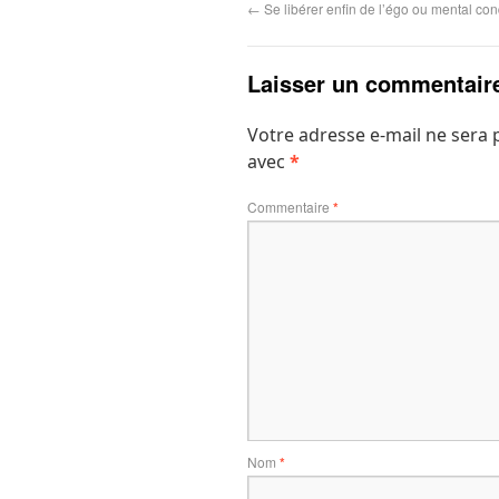
←
Se libérer enfin de l’égo ou mental co
Laisser un commentair
Votre adresse e-mail ne sera 
avec
*
Commentaire
*
Nom
*