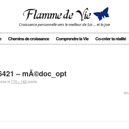
Croissance personnelle vers le meilleur de Soi … et la Joie
e
Chemins de croissance
Comprendre la Vie
Co-créer ta réalité
46421 – mÃ©doc_opt
 size is
170 × 142
pixels
shu