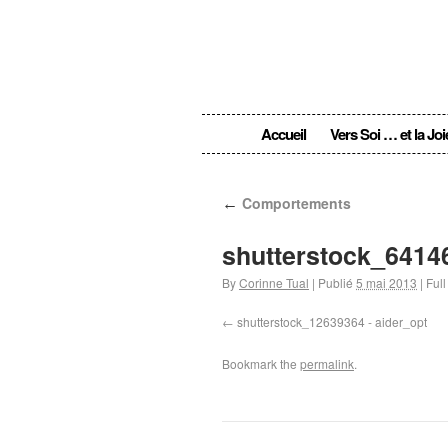
Accueil
Vers Soi … et la Joi
←
Comportements
shutterstock_641
By
Corinne Tual
|
Publié
5 mai 2013
|
Full
shutterstock_12639364 - aider_opt
Bookmark the
permalink
.