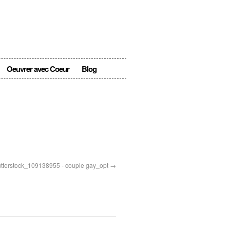
Oeuvrer avec Coeur
Blog
tterstock_109138955 - couple gay_opt