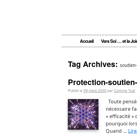
Accueil
Vers Soi … et la Joi
Tag Archives:
soutien
Protection-soutien
Publié le
29 mars 2020
par
Corinne Tual
Toute pensée,
nécessaire fa
« efficacité 
pourquoi lorsq
Quand …
Lire