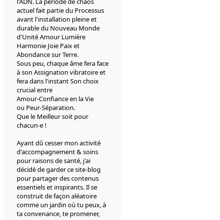
l'ADN. La période de chaos
actuel fait partie du Processus
avant l'installation pleine et
durable du Nouveau Monde
d'Unité Amour Lumière
Harmonie Joie Paix et
Abondance sur Terre.
Sous peu, chaque âme fera face
à son Assignation vibratoire et
fera dans l'instant Son choix
crucial entre
Amour-Confiance en la Vie
ou Peur-Séparation.
Que le Meilleur soit pour
chacun-e !
Ayant dû cesser mon activité
d'accompagnement & soins
pour raisons de santé, j'ai
décidé de garder ce site-blog
pour partager des contenus
essentiels et inspirants. Il se
construit de façon aléatoire
comme un jardin où tu peux, à
ta convenance, te promener,