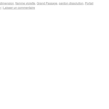
 dimension
,
flamme violette
,
Grand Passage
,
pardon dissolution
,
Portail
n
|
Laisser un commentaire