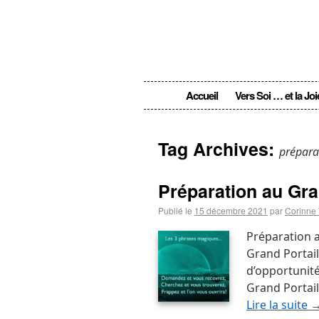
Accueil
Vers Soi … et la Joi
Tag Archives:
prépara
Préparation au Gr
Publié le
15 décembre 2021
par
Corinne 
Préparation 
Grand Portail
d’opportunité
Grand Portai
Lire la suite