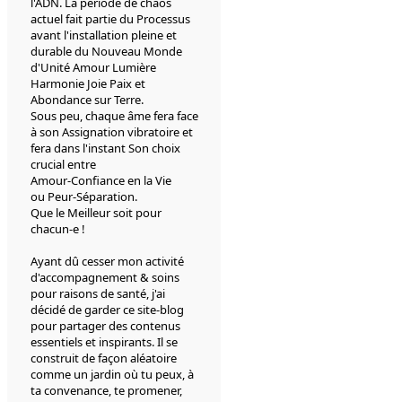
l'ADN. La période de chaos
actuel fait partie du Processus
avant l'installation pleine et
durable du Nouveau Monde
d'Unité Amour Lumière
Harmonie Joie Paix et
Abondance sur Terre.
Sous peu, chaque âme fera face
à son Assignation vibratoire et
fera dans l'instant Son choix
crucial entre
Amour-Confiance en la Vie
ou Peur-Séparation.
Que le Meilleur soit pour
chacun-e !
Ayant dû cesser mon activité
d'accompagnement & soins
pour raisons de santé, j'ai
décidé de garder ce site-blog
pour partager des contenus
essentiels et inspirants. Il se
construit de façon aléatoire
comme un jardin où tu peux, à
ta convenance, te promener,