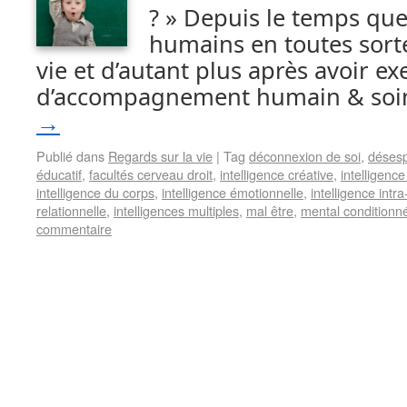
? » Depuis le temps que 
humains en toutes sorte
vie et d’autant plus après avoir e
d’accompagnement humain & soi
→
Publié dans
Regards sur la vie
|
Tag
déconnexion de soi
,
déses
éducatif
,
facultés cerveau droit
,
intelligence créative
,
intelligence
intelligence du corps
,
intelligence émotionnelle
,
intelligence intr
relationnelle
,
intelligences multiples
,
mal être
,
mental conditionn
commentaire