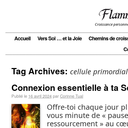
Croissance personnell
Accueil
Vers Soi … et la Joie
Chemins de crois
C
Tag Archives:
cellule primordia
Connexion essentielle à ta 
Publié le
16 avril 2024
par
Corinne Tual
Offre-toi chaque jour p
vous minute de « pause
ressourcement » au cœ