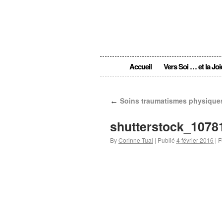
Accueil
Vers Soi … et la Joi
←
Soins traumatismes physique
shutterstock_1078
By
Corinne Tual
|
Publié
4 février 2016
|
Fu