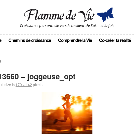
Croissance personnelle vers le meilleur de Soi … et la Joie
e
Chemins de croissance
Comprendre la Vie
Co-créer ta réalité
s
13660 – joggeuse_opt
ll size is
170 × 142
pixels