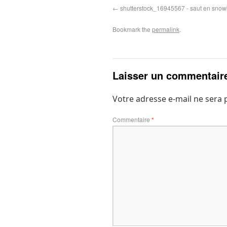
shutterstock_16945567 - saut en sno
Bookmark the
permalink
.
Laisser un commentair
Votre adresse e-mail ne sera 
Commentaire
*