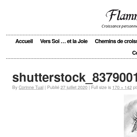
Croissance personnell
Accueil
Vers Soi … et la Joie
Chemins de crois
C
shutterstock_8379001
By
Corinne Tual
|
Publié
27 juillet 2020
|
Full size is
170 × 142
pi