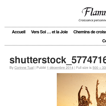
Croissance personnell
Accueil
Vers Soi … et la Joie
Chemins de crois
C
shutterstock_5774716
By
Corinne Tual
|
Publié
1 décembre 2014
|
Full size is
500 × 33