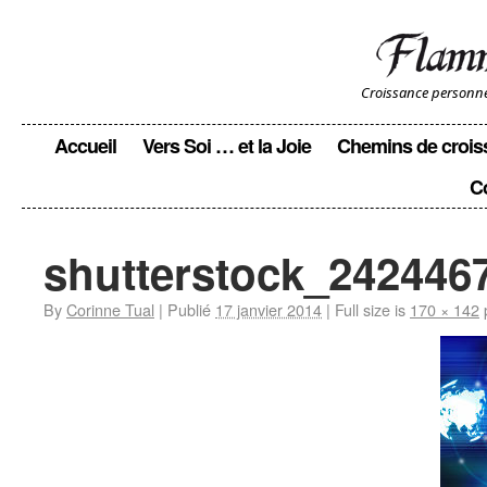
Croissance personnell
Accueil
Vers Soi … et la Joie
Chemins de crois
C
shutterstock_242446
By
Corinne Tual
|
Publié
17 janvier 2014
|
Full size is
170 × 142
p