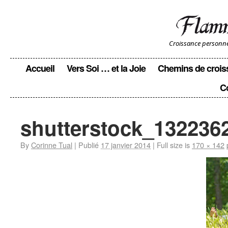
Croissance personnell
Accueil
Vers Soi … et la Joie
Chemins de crois
C
shutterstock_1322362
By
Corinne Tual
|
Publié
17 janvier 2014
|
Full size is
170 × 142
p