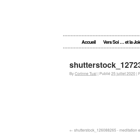
Accueil
Vers Soi … et la Joi
shutterstock_1272
By
Corinne Tual
|
Publié
25 juillet 2020
|
F
shutterstock_126088265 - meditation e