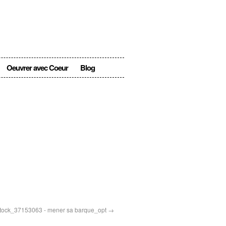
Oeuvrer avec Coeur
Blog
stock_37153063 - mener sa barque_opt