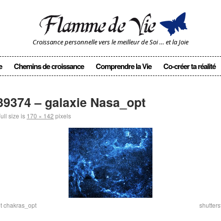
Croissance personnelle vers le meilleur de Soi … et la Joie
e
Chemins de croissance
Comprendre la Vie
Co-créer ta réalité
39374 – galaxie Nasa_opt
ull size is
170 × 142
pixels
t chakras_opt
shutter