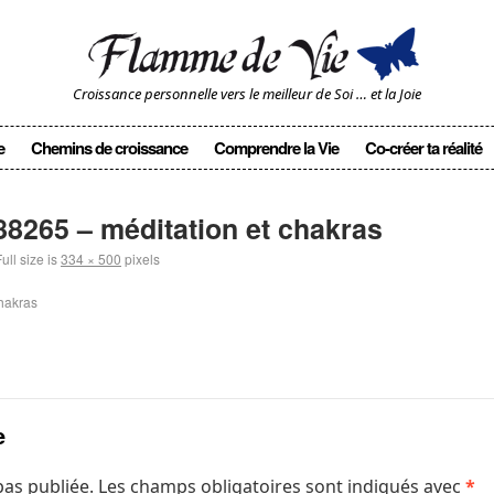
Croissance personnelle vers le meilleur de Soi … et la Joie
e
Chemins de croissance
Comprendre la Vie
Co-créer ta réalité
8265 – méditation et chakras
ull size is
334 × 500
pixels
hakras
e
pas publiée.
Les champs obligatoires sont indiqués avec
*