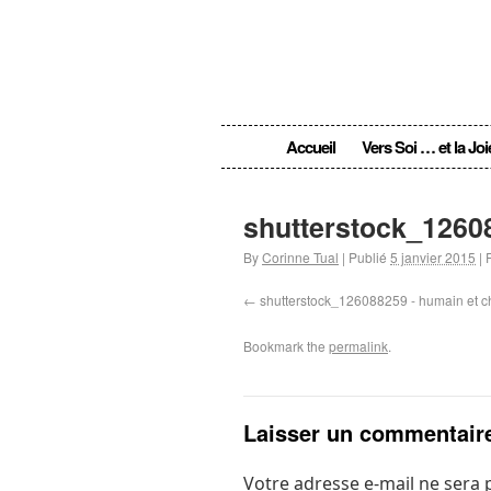
Accueil
Vers Soi … et la Joi
shutterstock_12608
By
Corinne Tual
|
Publié
5 janvier 2015
|
F
shutterstock_126088259 - humain et c
Bookmark the
permalink
.
Laisser un commentair
Votre adresse e-mail ne sera 