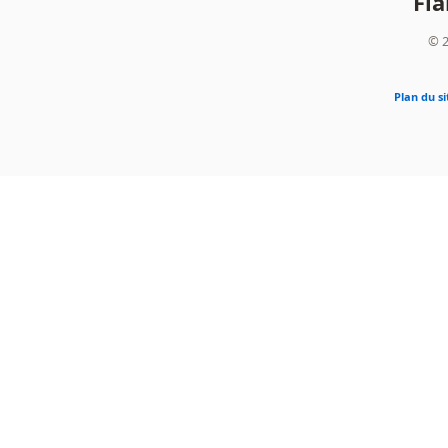
Fl
© 2
Plan du si