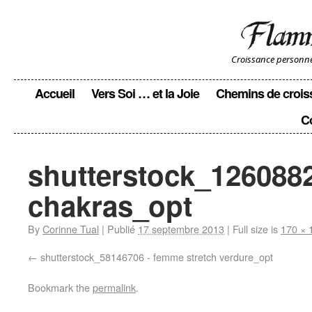
Croissance personnell
Accueil
Vers Soi … et la Joie
Chemins de crois
C
shutterstock_1260882
chakras_opt
By
Corinne Tual
|
Publié
17 septembre 2013
|
Full size is
170 × 
shutterstock_58146706 - femme stretch verdure_opt
Bookmark the
permalink
.