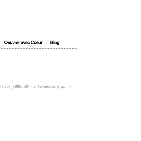
Oeuvrer avec Coeur
Blog
erstock_79366981 - allée forestière_opt