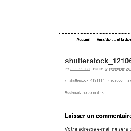
Accueil
Vers Soi … et la Joi
shutterstock_1210
By
Corinne Tual
|
Publié
12 novembre 20
shutterstock_41911114 - réceptionnist
Bookmark the
permalink
.
Laisser un commentair
Votre adresse e-mail ne sera 