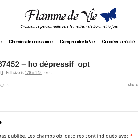
Croissance personnelle vers le meilleur de Soi … et la Joie
e
Chemins de croissance
Comprendre la Vie
Co-créer ta réalité
67452 – ho dépressif_opt
14
|
Full size is
170 × 142
pixels
e_opt
shutt
e
pas publiée.
Les champs obligatoires sont indiqués avec
*