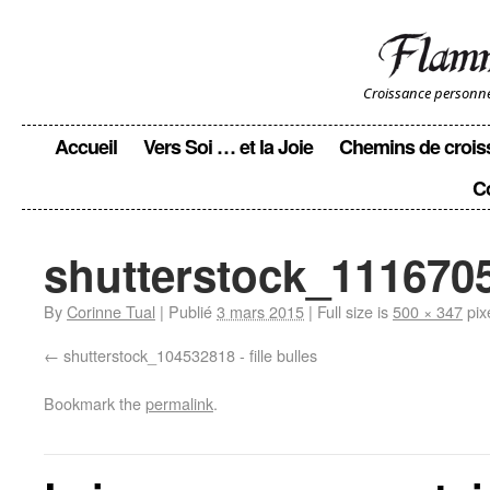
Croissance personnell
Accueil
Vers Soi … et la Joie
Chemins de crois
C
shutterstock_1116705
By
Corinne Tual
|
Publié
3 mars 2015
|
Full size is
500 × 347
pix
shutterstock_104532818 - fille bulles
Bookmark the
permalink
.