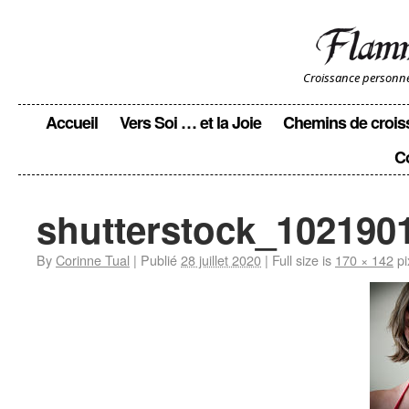
Croissance personnell
Accueil
Vers Soi … et la Joie
Chemins de crois
C
shutterstock_102190
By
Corinne Tual
|
Publié
28 juillet 2020
|
Full size is
170 × 142
pi