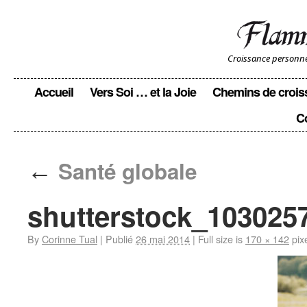
Croissance personnell
Accueil
Vers Soi … et la Joie
Chemins de crois
C
←
Santé globale
shutterstock_10302577
By
Corinne Tual
|
Publié
26 mai 2014
|
Full size is
170 × 142
pix