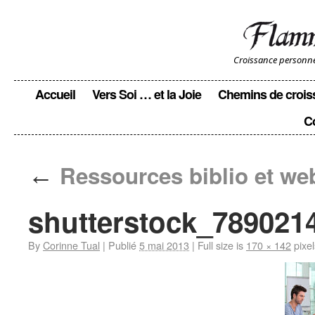
Croissance personnell
Accueil
Vers Soi … et la Joie
Chemins de crois
C
←
Ressources biblio et we
shutterstock_7890214
By
Corinne Tual
|
Publié
5 mai 2013
|
Full size is
170 × 142
pixel