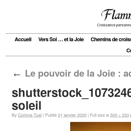
Croissance personnell
Accueil
Vers Soi … et la Joie
Chemins de crois
C
←
Le pouvoir de la Joie : 
shutterstock_107324
soleil
By
Corinne Tual
|
Publié
21 janvier 2020
|
Full size is
500 × 333
p