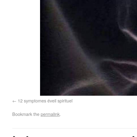
12 symptomes éveil spirituel
Bookmark the
permalink
.