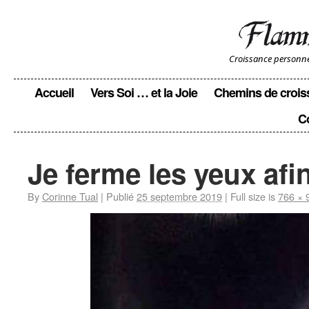
Croissance personnell
Accueil
Vers Soi … et la Joie
Chemins de crois
C
Je ferme les yeux afi
By
Corinne Tual
|
Publié
25 septembre 2019
|
Full size is
766 × 