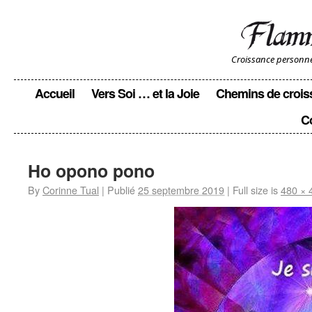
Croissance personnell
Accueil
Vers Soi … et la Joie
Chemins de crois
C
Ho opono pono
By
Corinne Tual
|
Publié
25 septembre 2019
|
Full size is
480 × 