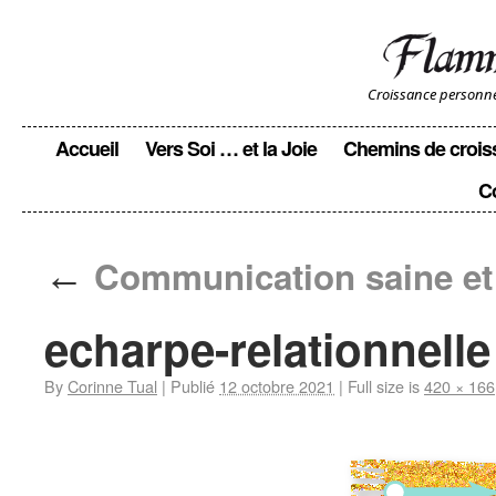
Croissance personnell
Accueil
Vers Soi … et la Joie
Chemins de crois
C
←
Communication saine et 
echarpe-relationnell
By
Corinne Tual
|
Publié
12 octobre 2021
|
Full size is
420 × 166